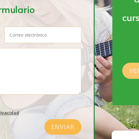
rmulario
cur
VE
rivacidad
ENVIAR