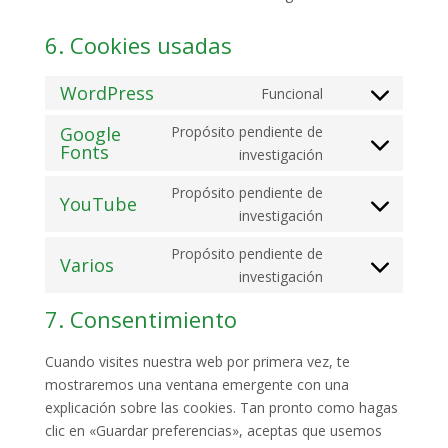
6. Cookies usadas
WordPress
Funcional
Consent
to
Google
Propósito pendiente de
Fonts
service
Consent
investigación
wordpress
to
Propósito pendiente de
service
YouTube
Consent
investigación
google-
to
fonts
Propósito pendiente de
service
Varios
Consent
investigación
youtube
to
7. Consentimiento
service
varios
Cuando visites nuestra web por primera vez, te
mostraremos una ventana emergente con una
explicación sobre las cookies. Tan pronto como hagas
clic en «Guardar preferencias», aceptas que usemos