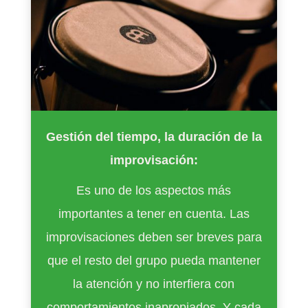
Gestión del tiempo, la duración de la
improvisación:
Es uno de los aspectos más
importantes a tener en cuenta. Las
improvisaciones deben ser breves para
que el resto del grupo pueda mantener
la atención y no interfiera con
comportamientos inapropiados. Y c
ada